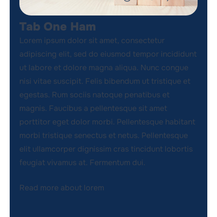
Tab One Ham
Lorem ipsum dolor sit amet, consectetur
adipiscing elit, sed do eiusmod tempor incididunt
ut labore et dolore magna aliqua. Nunc congue
nisi vitae suscipit. Felis bibendum ut tristique et
egestas. Rum sociis natoque penatibus et
magnis. Faucibus a pellentesque sit amet
porttitor eget dolor morbi. Pellentesque habitant
morbi tristique senectus et netus. Pellentesque
elit ullamcorper dignissim cras tincidunt lobortis
feugiat vivamus at. Fermentum dui.
Read more about lorem