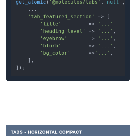
get_atomic
(
'@molecules/tabs'
, 
null
 ,[

    ...

'tab_featured_section'
 => [

'title'
         => 
'...'
'heading_level'
 => 
'...'
,

'eyebrow'
       => 
'...'
,

'blurb'
         => 
'...'
,

'bg_color'
      =>
'...'
,

    ],

]);
TABS - HORIZONTAL COMPACT