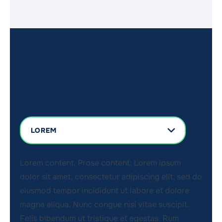
Tabs - Horizontal
Lorem ipsum dolor sit amet, consectetur
adipiscing elit, sed do eiusmod tempor
incididunt.
LOREM
Lorem content.
Prose content: Lorem ipsum
dolor sit amet, consectetur adipiscing elit, sed do
eiusmod tempor incididunt ut labore et dolore
magna aliqua. Nunc congue nisi vitae suscipit.
Felis bibendum ut tristique et egestas. Rum